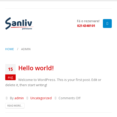
Fă o rezervare!
0214340101
HOME
ADMIN
Hello world!
15
aug.
Welcome to WordPress. This is your first post. Edit or
delete it, then start writing!
By
admin
Uncategorized
Comments Off
READ MORE...